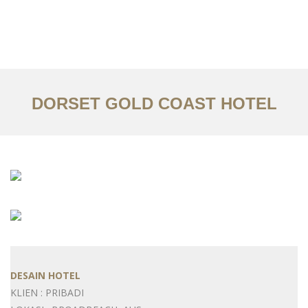
Portfolio
Tentang
Layanan
DORSET GOLD COAST HOTEL
Articles
Kontak
EN
DESAIN HOTEL
KLIEN : PRIBADI