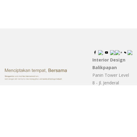
Interior Design
Balikpapan
Panin Tower Level
8 - Jl. Jenderal
Sudirman No. 7,
Balikpapan 76114
© Interior Design Balikpapan
Beranda
|
Portfolio
|
Tentang
|
Layanan
|
Articles
|
Kontak