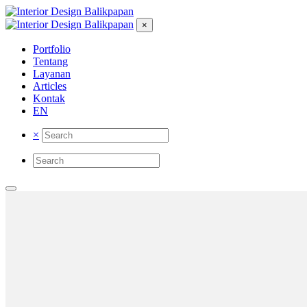
×
Portfolio
Tentang
Layanan
Articles
Kontak
EN
×