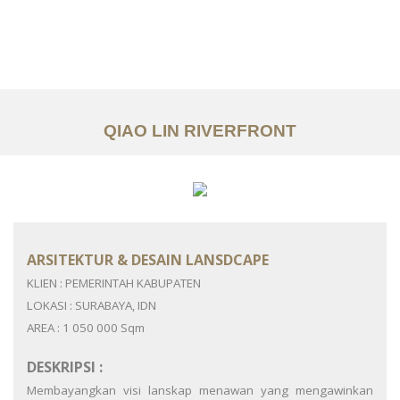
Portfolio
Tentang
Layanan
QIAO LIN RIVERFRONT
Articles
Kontak
EN
ARSITEKTUR & DESAIN LANSDCAPE
KLIEN : PEMERINTAH KABUPATEN
LOKASI : SURABAYA, IDN
AREA : 1 050 000 Sqm
DESKRIPSI :
Membayangkan visi lanskap menawan yang mengawinkan