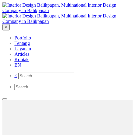
×
Portfolio
Tentang
Layanan
Articles
Kontak
EN
×