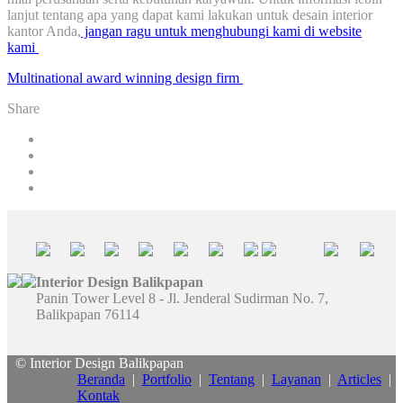
lanjut tentang apa yang dapat kami lakukan untuk desain interior
kantor Anda,
jangan ragu untuk menghubungi kami di website
kami
Multinational award winning design firm
Share
Interior Design Balikpapan
Panin Tower Level 8 - Jl. Jenderal Sudirman No. 7,
Balikpapan 76114
© Interior Design Balikpapan
Beranda
|
Portfolio
|
Tentang
|
Layanan
|
Articles
|
Kontak