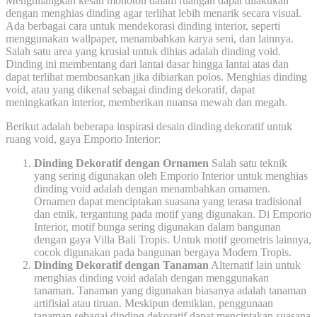
Menghilangkan kesan monoton dalam ruangan dapat dilakukan
dengan menghias dinding agar terlihat lebih menarik secara visual.
Ada berbagai cara untuk mendekorasi dinding interior, seperti
menggunakan wallpaper, menambahkan karya seni, dan lainnya.
Salah satu area yang krusial untuk dihias adalah dinding void.
Dinding ini membentang dari lantai dasar hingga lantai atas dan
dapat terlihat membosankan jika dibiarkan polos. Menghias dinding
void, atau yang dikenal sebagai dinding dekoratif, dapat
meningkatkan interior, memberikan nuansa mewah dan megah.
Berikut adalah beberapa inspirasi desain dinding dekoratif untuk
ruang void, gaya Emporio Interior:
Dinding Dekoratif dengan Ornamen
Salah satu teknik
yang sering digunakan oleh Emporio Interior untuk menghias
dinding void adalah dengan menambahkan ornamen.
Ornamen dapat menciptakan suasana yang terasa tradisional
dan etnik, tergantung pada motif yang digunakan. Di Emporio
Interior, motif bunga sering digunakan dalam bangunan
dengan gaya Villa Bali Tropis. Untuk motif geometris lainnya,
cocok digunakan pada bangunan bergaya Modern Tropis.
Dinding Dekoratif dengan Tanaman
Alternatif lain untuk
menghias dinding void adalah dengan menggunakan
tanaman. Tanaman yang digunakan biasanya adalah tanaman
artifisial atau tiruan. Meskipun demikian, penggunaan
tanaman sebagai dinding dekoratif dapat menciptakan suasana