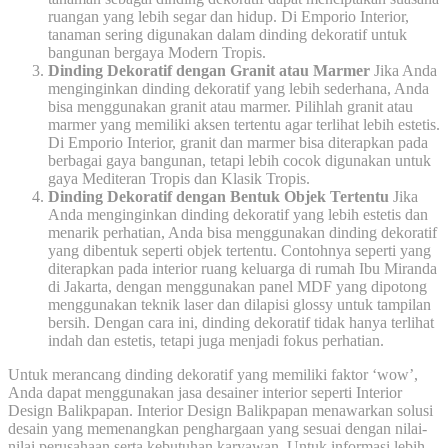
ruangan yang lebih segar dan hidup. Di Emporio Interior,
tanaman sering digunakan dalam dinding dekoratif untuk
bangunan bergaya Modern Tropis.
Dinding Dekoratif dengan Granit atau Marmer
Jika Anda
menginginkan dinding dekoratif yang lebih sederhana, Anda
bisa menggunakan granit atau marmer. Pilihlah granit atau
marmer yang memiliki aksen tertentu agar terlihat lebih estetis.
Di Emporio Interior, granit dan marmer bisa diterapkan pada
berbagai gaya bangunan, tetapi lebih cocok digunakan untuk
gaya Mediteran Tropis dan Klasik Tropis.
Dinding Dekoratif dengan Bentuk Objek Tertentu
Jika
Anda menginginkan dinding dekoratif yang lebih estetis dan
menarik perhatian, Anda bisa menggunakan dinding dekoratif
yang dibentuk seperti objek tertentu. Contohnya seperti yang
diterapkan pada interior ruang keluarga di rumah Ibu Miranda
di Jakarta, dengan menggunakan panel MDF yang dipotong
menggunakan teknik laser dan dilapisi glossy untuk tampilan
bersih. Dengan cara ini, dinding dekoratif tidak hanya terlihat
indah dan estetis, tetapi juga menjadi fokus perhatian.
Untuk merancang dinding dekoratif yang memiliki faktor ‘wow’,
Anda dapat menggunakan jasa desainer interior seperti Interior
Design Balikpapan. Interior Design Balikpapan menawarkan solusi
desain yang memenangkan penghargaan yang sesuai dengan nilai-
nilai perusahaan serta kebutuhan karyawan. Untuk informasi lebih