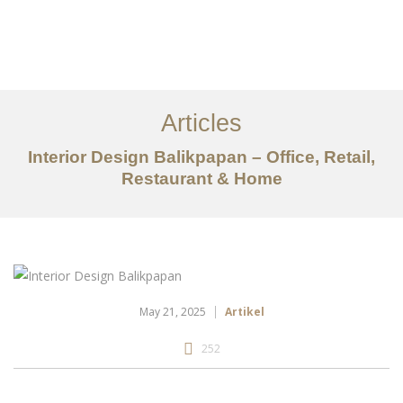
Portfolio
Tentang
Articles
Layanan
Interior Design Balikpapan – Office, Retail,
Restaurant & Home
Articles
Kontak
EN
May 21, 2025
Artikel
252